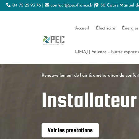
Panneau de gestion des cookies
04 75 25 93 76
|
contact@pec-france.fr
|
50 Cours Manuel de
Accueil
Électricité
Énergies
LIMAJ | Valence – Notre espace
Renouvellement de l’air & amélioration du confor
Installateu
Voir les prestations